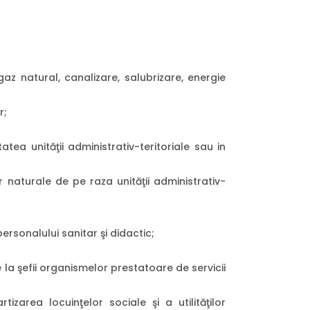
gaz natural, canalizare, salubrizare, energie
r;
tatea unităţii administrativ-teritoriale sau in
r naturale de pe raza unităţii administrativ-
personalului sanitar şi didactic;
e la şefii organismelor prestatoare de servicii
tizarea locuinţelor sociale şi a utilităţilor