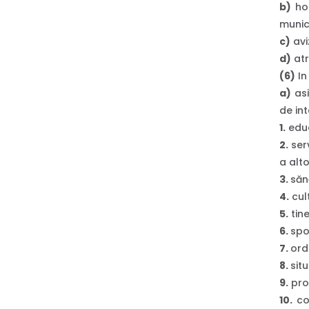
b)
hot
munici
c)
avi
d)
atr
(6)
In 
a)
asi
de int
1.
educ
2.
serv
a alto
3.
săn
4.
cul
5.
tine
6.
spo
7.
ord
8.
situ
9.
prot
10.
con