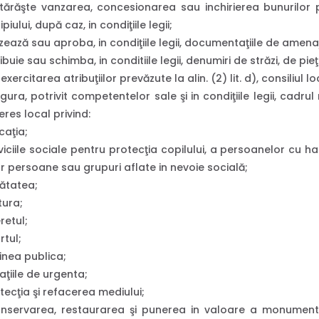
ărăşte vanzarea, concesionarea sau inchirierea bunurilor p
piului, după caz, in condiţiile legii;
zează sau aproba, in condiţiile legii, documentaţiile de amenajar
ibuie sau schimba, in conditiile legii, denumiri de străzi, de pie
exercitarea atribuţiilor prevăzute la alin. (2) lit. d), consiliul lo
gura, potrivit competentelor sale şi in condiţiile legii, cadru
eres local privind:
aţia;
iciile sociale pentru protecţia copilului, a persoanelor cu ha
r persoane sau grupuri aflate in nevoie socială;
ătatea;
tura;
retul;
rtul;
inea publica;
aţiile de urgenta;
ecţia şi refacerea mediului;
servarea, restaurarea şi punerea in valoare a monumentelo