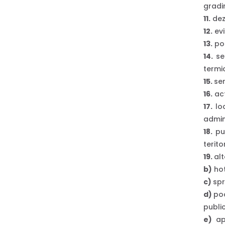
gradin
11.
dez
12.
evi
13.
pod
14.
ser
termic
15.
ser
16.
act
17.
loc
admin
18.
pun
terito
19.
alt
b)
hot
c)
spr
d)
poa
public
e)
ap