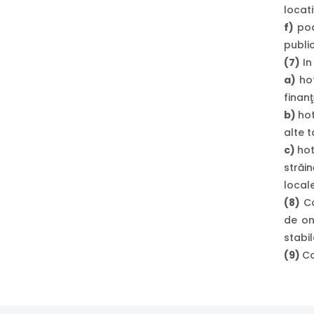
locati
f)
poat
public
(7)
In 
a)
hot
finanţ
b)
hot
alte ta
c)
hot
străin
local
(8)
Co
de on
stabil
(9)
Co