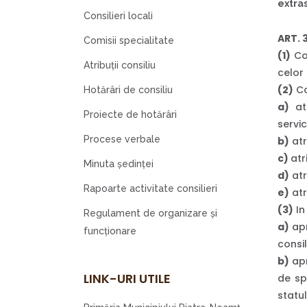
extras
Consilieri locali
ART. 
Comisii specialitate
(1)
Con
Atribuţii consiliu
celor 
(2)
Co
Hotărâri de consiliu
a)
atr
Proiecte de hotărâri
servic
Procese verbale
b)
atr
c)
atr
Minuta şedinţei
d)
atr
Rapoarte activitate consilieri
e)
atr
(3)
In 
Regulament de organizare şi
a)
ap
funcţionare
consil
b)
apr
LINK-URI UTILE
de spe
statul