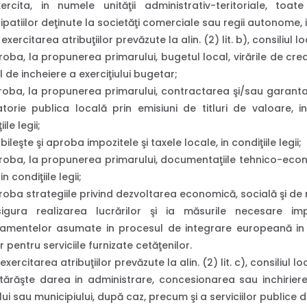
rcita, in numele unităţii administrativ-teritoriale, toate
ipatiilor deţinute la societăţi comerciale sau regii autonome, in 
exercitarea atribuţiilor prevăzute la alin. (2) lit. b), consiliul lo
oba, la propunerea primarului, bugetul local, virările de cred
 de incheiere a exerciţiului bugetar;
roba, la propunerea primarului, contractarea şi/sau garant
torie publica locală prin emisiuni de titluri de valoare, in 
ile legii;
ileşte şi aproba impozitele şi taxele locale, in condiţiile legii;
oba, la propunerea primarului, documentaţiile tehnico-economi
in condiţiile legii;
oba strategiile privind dezvoltarea economică, socială şi de me
gura realizarea lucrărilor şi ia măsurile necesare imp
amentelor asumate in procesul de integrare europeană in do
 pentru serviciile furnizate cetăţenilor.
 exercitarea atribuţiilor prevăzute la alin. (2) lit. c), consiliul lo
ărăşte darea in administrare, concesionarea sau inchiriere
ui sau municipiului, după caz, precum şi a serviciilor publice de i