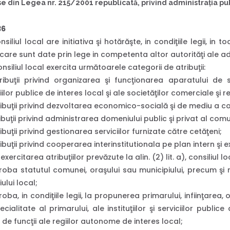
e din Legea nr. 215/2001 republicată, privind administraţia pub
36
siliul local are initiativa şi hotărăşte, in condiţiile legii, in
care sunt date prin lege in competenta altor autorităţi ale ad
nsiliul local exercita următoarele categorii de atribuţii:
ibuţii privind organizarea şi funcţionarea aparatului de spec
iilor publice de interes local şi ale societăţilor comerciale şi 
ibuţii privind dezvoltarea economico-socială şi de mediu a co
ibuţii privind administrarea domeniului public şi privat al comu
ibuţii privind gestionarea serviciilor furnizate către cetăţeni;
ibuţii privind cooperarea interinstitutionala pe plan intern şi e
exercitarea atribuţiilor prevăzute la alin. (2) lit. a), consiliul lo
roba statutul comunei, oraşului sau municipiului, precum şi
iului local;
oba, in condiţiile legii, la propunerea primarului, infiinţarea, 
cialitate al primarului, ale instituţiilor şi serviciilor publi
 de funcţii ale regiilor autonome de interes local;