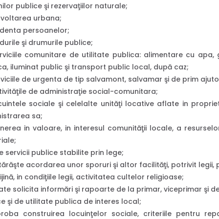
ilor publice şi rezervaţiilor naturale;
voltarea urbana;
denta persoanelor;
urile şi drumurile publice;
viciile comunitare de utilitate publica: alimentare cu apa, 
a, iluminat public şi transport public local, după caz;
viciile de urgenta de tip salvamont, salvamar şi de prim ajuto
ivităţile de administraţie social-comunitara;
uintele sociale şi celelalte unităţi locative aflate in proprie
istrarea sa;
erea in valoare, in interesul comunităţii locale, a resurselo
riale;
e servicii publice stabilite prin lege;
ărăşte acordarea unor sporuri şi altor facilităţi, potrivit legii, 
ijină, in condiţiile legii, activitatea cultelor religioase;
te solicita informări şi rapoarte de la primar, viceprimar şi d
e şi de utilitate publica de interes local;
roba construirea locuinţelor sociale, criteriile pentru repar