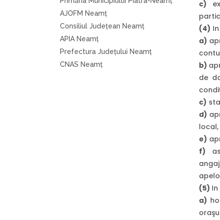
Primăria Municipiului Piatra-Neamţ
c)
exe
AJOFM Neamţ
partic
Consiliul Judeţean Neamţ
(4)
In 
APIA Neamţ
a)
apr
Prefectura Judeţului Neamţ
contul
CNAS Neamţ
b)
ap
de da
condiţi
c)
stab
d)
apr
local, 
e)
apr
f)
asi
angaj
apelor
(5)
In
a)
hot
oraşul