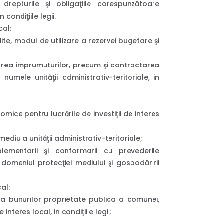
 drepturile şi obligaţiile corespunzătoare
condiţiile legii.
cal:
ite, modul de utilizare a rezervei bugetare şi
area imprumuturilor, precum şi contractarea
numele unităţii administrativ-teritoriale, in
ce pentru lucrările de investiţii de interes
diu a unităţii administrativ-teritoriale;
lementarii şi conformarii cu prevederile
meniul protecţiei mediului şi gospodăririi
cal:
a bunurilor proprietate publica a comunei,
nteres local, in condiţiile legii;