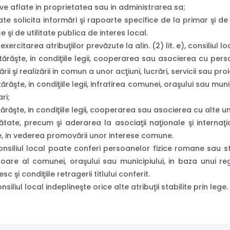
ve aflate in proprietatea sau in administrarea sa;
e solicita informări şi rapoarte specifice de la primar şi de
e şi de utilitate publica de interes local.
exercitarea atribuţiilor prevăzute la alin. (2) lit. e), consiliul lo
ărăşte, in condiţiile legii, cooperarea sau asocierea cu pers
ării şi realizării in comun a unor acţiuni, lucrări, servicii sau pr
ărăşte, in condiţiile legii, infratirea comunei, oraşului sau muni
ri;
ărăşte, in condiţiile legii, cooperarea sau asocierea cu alte uni
ătate, precum şi aderarea la asociaţii naţionale şi internaţi
e, in vederea promovării unor interese comune.
nsiliul local poate conferi persoanelor fizice romane sau st
oare al comunei, oraşului sau municipiului, in baza unui r
esc şi condiţiile retragerii titlului conferit.
nsiliul local indeplineşte orice alte atribuţii stabilite prin lege.