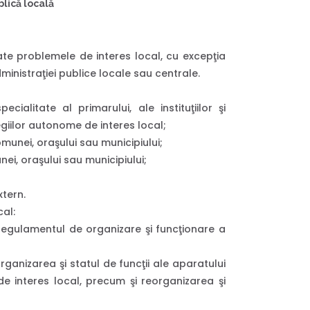
lică locală
 toate problemele de interes local, cu excepţia
ministraţiei publice locale sau centrale.
ialitate al primarului, ale instituţiilor şi
regiilor autonome de interes local;
munei, oraşului sau municipiului;
nei, oraşului sau municipiului;
xtern.
cal:
 regulamentul de organizare şi funcţionare a
organizarea şi statul de funcţii ale aparatului
ce de interes local, precum şi reorganizarea şi