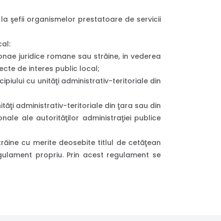
 la şefii organismelor prestatoare de servicii
cal:
onae juridice romane sau străine, in vederea
oiecte de interes public local;
cipiului cu unităţi administrativ-teritoriale din
tăţi administrativ-teritoriale din ţara sau din
onale ale autorităţilor administraţiei publice
răine cu merite deosebite titlul de cetăţean
egulament propriu. Prin acest regulament se