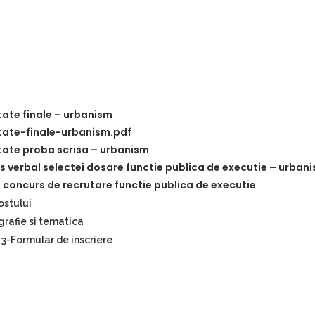
tate finale – urbanism
tate-finale-urbanism.pdf
tate proba scrisa – urbanism
s verbal selectei dosare functie publica de executie – urban
 concurs de recrutare functie publica de executie
ostului
grafie si tematica
3-Formular de inscriere