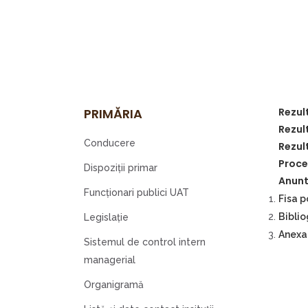
PRIMĂRIA
Rezul
Rezul
Conducere
Rezul
Proce
Dispoziţii primar
Anunt
Funcționari publici UAT
Fisa p
Biblio
Legislaţie
Anexa 
Sistemul de control intern
managerial
Organigramă