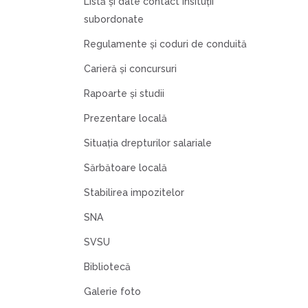
Listă şi date contact insituţii
subordonate
Regulamente şi coduri de conduită
Carieră şi concursuri
Rapoarte şi studii
Prezentare locală
Situația drepturilor salariale
Sărbătoare locală
Stabilirea impozitelor
SNA
SVSU
Bibliotecă
Galerie foto