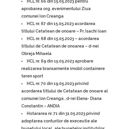
HCL nr. 66 din 15.05.2023 pentru
aprobarea org. evenimentului Ziua
comunei Ion Creanga
HCL nr. 67 din 15.05.2023 acordarea
titlului Cetatean de onoare – Pr. Isachi Ioan
HCL nr. 68 din 15.05.2023 – acordarea
titlului de Cetatean de onoarea – d-nei
Obreja Mihaela
HCL nr. 69 din 15.05.2023 aprobare
realizarea bransamente imobil containere
teren sport
HCL nr. 70 din 19.05.2023 privind
acordarea titlului de Cetatean de onoare al
comunei Ion Creanga , d-rei Elena- Diana
Constantin – ANDIA
Hotararea nr. 71 din 31.05.2023 privind
adoptarea conturilor de execeutie ale
bugetului local , ale bugetelor institutiilor