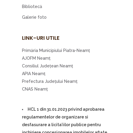
Bibliotecă
Galerie foto
LINK-URI UTILE
Primăria Municipiului Piatra-Neamţ
AJOFM Neamţ
Consiliul Judeţean Neamţ
APIA Neamţ
Prefectura Judeţului Neamţ
CNAS Neamţ
HCL 1 din 31.01.2023 privind aprobarea
regulamentelor de organizare si
desfasurare a licita’iilor publice pentru
inchiriere concesionarea imobilelor aflate