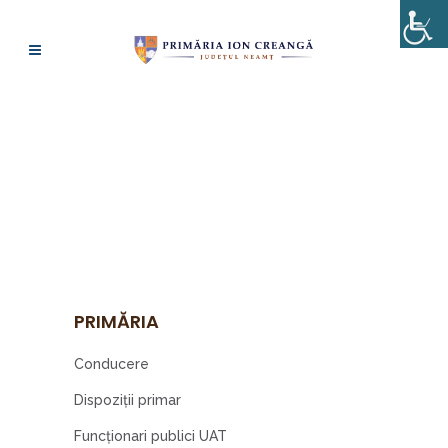
ÎNREGISTRĂRI ALE
ȘEDINȚELOR DE
CONSILIU LOCAL
PRIMĂRIA
Conducere
Dispoziţii primar
Funcționari publici UAT