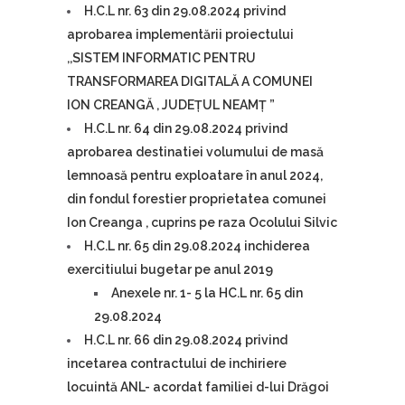
H.C.L nr. 63 din 29.08.2024 privind
aprobarea implementării proiectului
,,SISTEM INFORMATIC PENTRU
TRANSFORMAREA DIGITALĂ A COMUNEI
ION CREANGĂ , JUDEȚUL NEAMȚ ”
H.C.L nr. 64 din 29.08.2024 privind
aprobarea destinatiei volumului de masă
lemnoasă pentru exploatare în anul 2024,
din fondul forestier proprietatea comunei
Ion Creanga , cuprins pe raza Ocolului Silvic
H.C.L nr. 65 din 29.08.2024 inchiderea
exercitiului bugetar pe anul 2019
Anexele nr. 1- 5 la HC.L nr. 65 din
29.08.2024
H.C.L nr. 66 din 29.08.2024 privind
incetarea contractului de inchiriere
locuintă ANL- acordat familiei d-lui Drăgoi