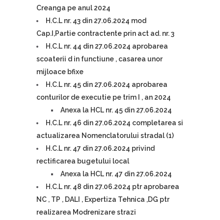
Creanga pe anul 2024
H.C.L nr. 43 din 27.06.2024 mod
Cap.I,Partie contractente prin act ad. nr. 3
H.C.L nr. 44 din 27.06.2024 aprobarea
scoaterii d in functiune , casarea unor
mijloace bfixe
H.C.L nr. 45 din 27.06.2024 aprobarea
conturilor de executie pe trim I , an 2024
Anexa la HCL nr. 45 din 27.06.2024
H.C.L nr. 46 din 27.06.2024 completarea si
actualizarea Nomenclatorului stradal (1)
H.C.L nr. 47 din 27.06.2024 privind
rectificarea bugetului local
Anexa la HCL nr. 47 din 27.06.2024
H.C.L nr. 48 din 27.06.2024 ptr aprobarea
NC , TP , DALI , Expertiza Tehnica ,DG ptr
realizarea Modrenizare strazi