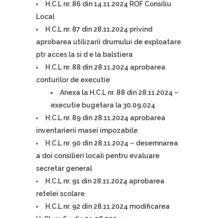
H.C.L nr. 86 din 14.11.2024 ROF Consiliu
Local
H.C.L nr. 87 din 28.11.2024 privind
aprobarea utilizarii drumului de exploatare
ptr acces la si d e la balstiera
H.C.L nr. 88 din 28.11.2024 aprobarea
conturilor de executie
Anexa la H.C.L nr. 88 din 28.11.2024 –
executie bugetara la 30.09.024
H.C.L nr. 89 din 28.11.2024 aprobarea
inventarierii masei impozabile
H.C.L nr. 90 din 28.11.2024 – desemnarea
a doi consilieri locali pentru evaluare
secretar general
H.C.L nr. 91 din 28.11.2024 aprobarea
retelei scolare
H.C.L nr. 92 din 28.11.2024 modificarea