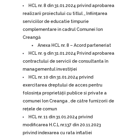
HCL nr. 8 din 31.01.2024 privind aprobarea
realizarii proiectului cu titlul ,, Inființarea
serviciilor de educatie timpurie
complementare in cadrul Comunei Ion
Creangă
Anexa HCL nr. 8 – Acord parteneriat
HCL nr. 9 din 31.01.2024 Privind aprobarea
contractului de servicii de consultanta în
managementul investiției
HCL nr. 10 din 31.01.2024 privind
exercitarea dreptului de acces pentru
folosinţa proprietăţii publice si private a
comunei Ion Creanga , de către furnizorii de
reţele de comun
HCL nr. 11 din 31.01.2024 privind
modificarea H.C.L nr.137 din 20.11.2023
privind indexarea cu rata inflatiei