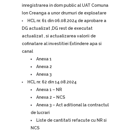
inregistrarea in dom public al UAT Comuna
Ion Creanga a unor drumuri de exploatare
HCL nr. 61 din 06.08.2024 de aprobare a
DG actualizat ,DG rest de executat
actualizat , si actualizarea valorii de
cofinatare al investitiei Extindere apa si
canal
Anexa 1
Anexa 2
Anexa 3
HCL nr. 62 din 14.08.2024
Anexa 1 – NR
Anexa 2 – NCS
Anexa 3 – Act aditional la contractul
de lucrari
Liste de cantitati refacute cu NR si
NCS