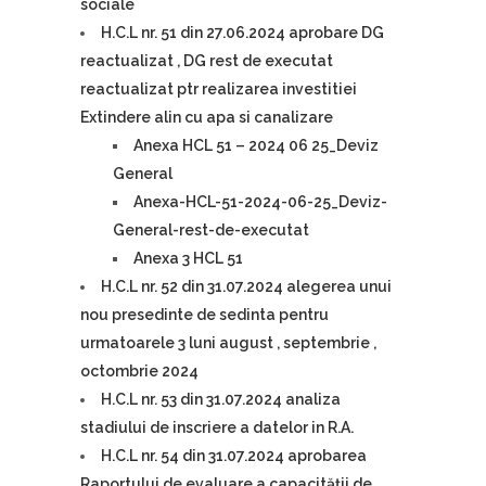
sociale
H.C.L nr. 51 din 27.06.2024 aprobare DG
reactualizat , DG rest de executat
reactualizat ptr realizarea investitiei
Extindere alin cu apa si canalizare
Anexa HCL 51 – 2024 06 25_Deviz
General
Anexa-HCL-51-2024-06-25_Deviz-
General-rest-de-executat
Anexa 3 HCL 51
H.C.L nr. 52 din 31.07.2024 alegerea unui
nou presedinte de sedinta pentru
urmatoarele 3 luni august , septembrie ,
octombrie 2024
H.C.L nr. 53 din 31.07.2024 analiza
stadiului de inscriere a datelor in R.A.
H.C.L nr. 54 din 31.07.2024 aprobarea
Raportului de evaluare a capacității de