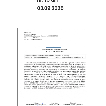
03.09.2025