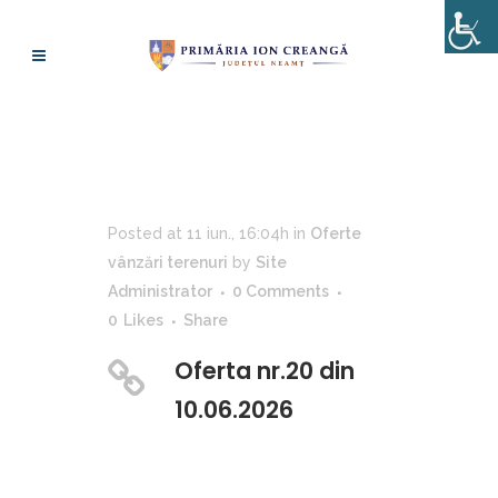
OFERTA NR.20 DIN
10.06.2026
Posted at 11 iun., 16:04h
in
Oferte
vânzări terenuri
by
Site
Administrator
0 Comments
0
Likes
Share
Oferta nr.20 din
10.06.2026