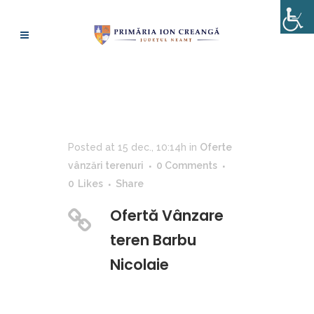
OFERTE VÂNZĂRI
TERENURI
Posted at 15 dec., 10:14h
in
Oferte
vânzări terenuri
0 Comments
0
Likes
Share
Ofertă Vânzare
teren Barbu
Nicolaie