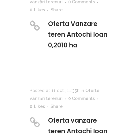
vânzări terenuri
0 Comments
0
Likes
Share
Oferta Vanzare
teren Antochi Ioan
0,2010 ha
Posted at 11 oct., 11:35h
in
Oferte
vânzări terenuri
0 Comments
0
Likes
Share
Oferta vanzare
teren Antochi Ioan