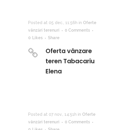
Posted at 05 dec., 11:56h
in
Oferte
vânzări terenuri
0 Comments
0
Likes
Share
Oferta vânzare
teren Tabacariu
Elena
Posted at 07 nov., 14:51h
in
Oferte
vânzări terenuri
0 Comments
0
Likes
Share