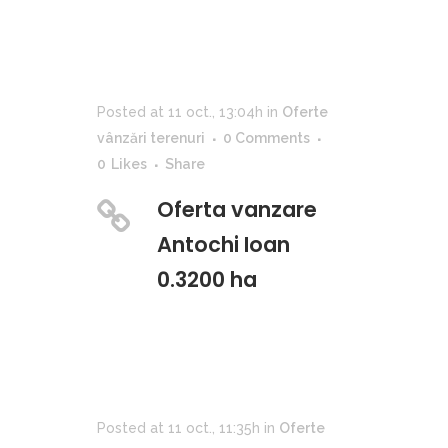
Posted at 11 oct., 13:04h
in
Oferte
vânzări terenuri
0 Comments
0
Likes
Share
Oferta vanzare
Antochi Ioan
0.3200 ha
Posted at 11 oct., 11:35h
in
Oferte