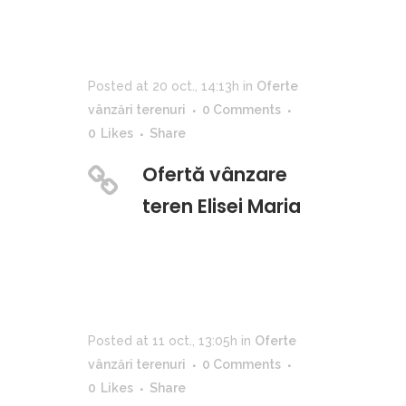
Posted at 20 oct., 14:13h
in
Oferte
vânzări terenuri
0 Comments
0
Likes
Share
Ofertă vânzare
teren Elisei Maria
Posted at 11 oct., 13:05h
in
Oferte
vânzări terenuri
0 Comments
0
Likes
Share