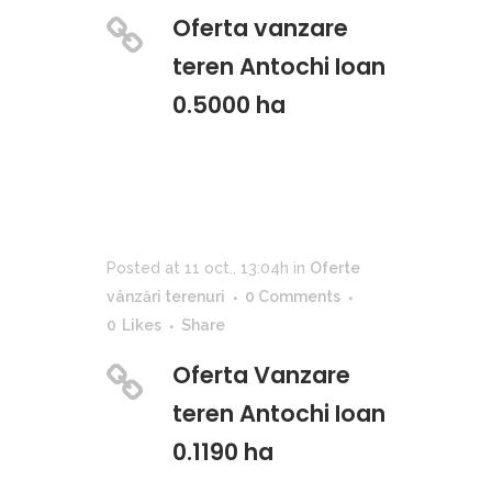
Oferta vanzare
teren Antochi Ioan
0.5000 ha
Posted at 11 oct., 13:04h
in
Oferte
vânzări terenuri
0 Comments
0
Likes
Share
Oferta Vanzare
teren Antochi Ioan
0.1190 ha