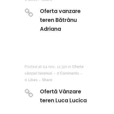
Oferta vanzare
teren Bătrânu
Adriana
Posted at 04 nov., 11:31h
in
Oferte
vânzări terenuri
0 Comments
0
Likes
Share
Ofertă Vânzare
teren Luca Lucica