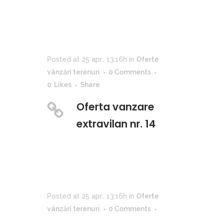
Posted at 25 apr., 13:16h
in
Oferte
vânzări terenuri
0 Comments
0
Likes
Share
Oferta vanzare
extravilan nr. 14
Posted at 25 apr., 13:16h
in
Oferte
vânzări terenuri
0 Comments