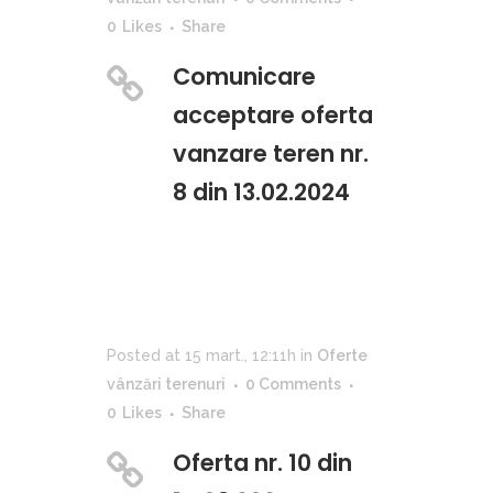
0
Likes
Share
Comunicare
acceptare oferta
vanzare teren nr.
8 din 13.02.2024
Posted at 15 mart., 12:11h
in
Oferte
vânzări terenuri
0 Comments
0
Likes
Share
Oferta nr. 10 din