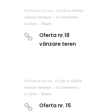
Posted at 20 nov., 09:22h
in
Oferte
vânzări terenuri
0 Comments
0
Likes
Share
Oferta nr.18
vânzare teren
Posted at 05 iun., 10:06h
in
Oferte
vânzări terenuri
0 Comments
0
Likes
Share
Oferta nr. 15