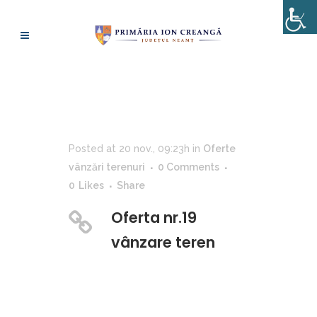
OFERTE VÂNZĂRI
TERENURI
Posted at 20 nov., 09:23h
in
Oferte
vânzări terenuri
0 Comments
0
Likes
Share
Oferta nr.19
vânzare teren