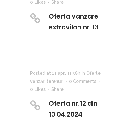
0
Likes
Share
Oferta vanzare
extravilan nr. 13
Posted at 11 apr., 11:58h
in
Oferte
vânzări terenuri
0 Comments
0
Likes
Share
Oferta nr.12 din
10.04.2024