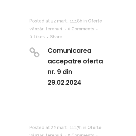
Posted at 22 mart., 11:18h
in
Oferte
vânzări terenuri
0 Comments
0
Likes
Share
Comunicarea
accepatre oferta
nr. 9 din
29.02.2024
Posted at 22 mart., 11:17h
in
Oferte
vânzări terenuri
0 Comments