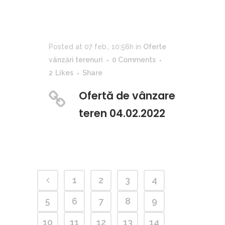
Posted at 07 feb., 10:56h
in
Oferte
vânzări terenuri
0 Comments
2
Likes
Share
Ofertă de vânzare
teren 04.02.2022
1
2
3
4
5
6
7
8
9
10
11
12
13
14