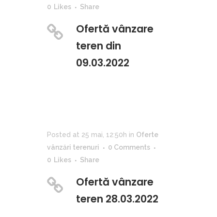
0
Likes
Share
Ofertă vânzare
teren din
09.03.2022
Posted at 25 mai, 12:50h
in
Oferte
vânzări terenuri
0 Comments
0
Likes
Share
Ofertă vânzare
teren 28.03.2022